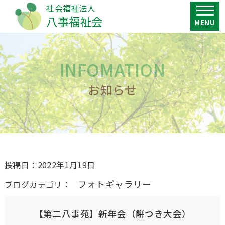
社会福祉法人
八事福祉会
HOME
INFOMATION
介護相談窓口
お知らせ
法人概要
施設紹介・アクセス
施設一覧
投稿日：2022年1月19日
特別養護老人ホーム 八事苑
フォトギャラリー
ブログカテゴリ：
特別養護老人ホーム 第二八事苑
ユニット型特別養護老人ホーム 第二八
【第二八事苑】新年会（餅つき大会）
事苑