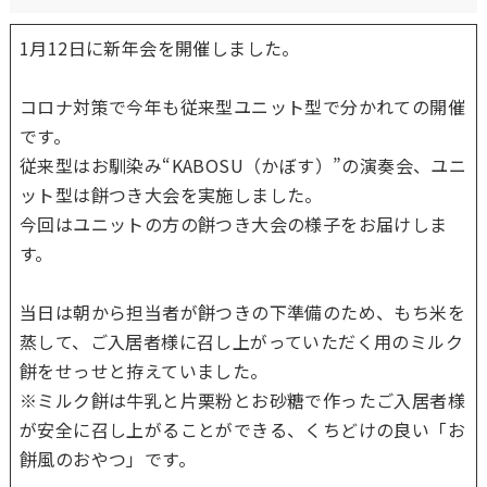
八事苑 デイサービスセンター
1月12日に新年会を開催しました。
ショートステイ 八事苑
コロナ対策で今年も従来型ユニット型で分かれての開催
居宅介護支援事業所 八事苑
です。
名古屋市天白区西部いきいき支援センタ
従来型はお馴染み“KABOSU（かぼす）”の演奏会、ユニ
ー
ット型は餅つき大会を実施しました。
今回はユニットの方の餅つき大会の様子をお届けしま
なんでも相談処 八福
す。
法人の強み
当日は朝から担当者が餅つきの下準備のため、もち米を
料金一覧
蒸して、ご入居者様に召し上がっていただく用のミルク
餅をせっせと拵えていました。
よくある質問
※ミルク餅は牛乳と片栗粉とお砂糖で作ったご入居者様
が安全に召し上がることができる、くちどけの良い「お
お知らせ
餅風のおやつ」です。
採用情報